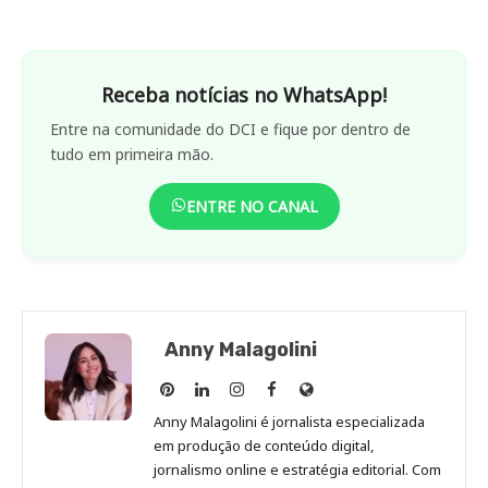
Receba notícias no WhatsApp!
Entre na comunidade do DCI e fique por dentro de
tudo em primeira mão.
ENTRE NO CANAL
Anny Malagolini
Anny
Anny
Anny
Anny
Site
Malagolini
Malagolini
Malagolini
Malagolini
de
Anny Malagolini é jornalista especializada
no
no
no
no
Anny
em produção de conteúdo digital,
Pinterest
LinkedIn
Instagram
Facebook
Malagolini
jornalismo online e estratégia editorial. Com