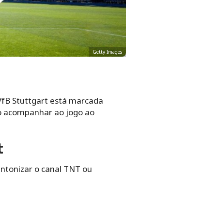
Getty Images
VfB Stuttgart está marcada
mo acompanhar ao jogo ao
t
intonizar o canal TNT ou