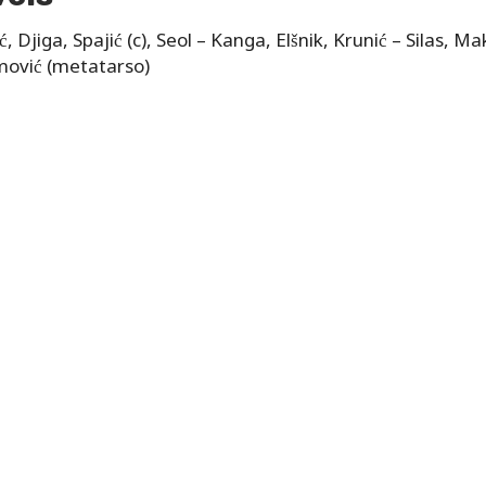
ć, Djiga, Spajić (c), Seol – Kanga, Elšnik, Krunić – Silas, 
imović (metatarso)