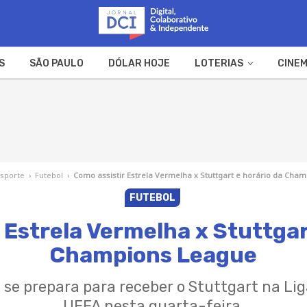
S
SÃO PAULO
DÓLAR HOJE
LOTERIAS
CINEM
A FAZENDA
WEB STORIES
Esporte
›
Futebol
›
Como assistir Estrela Vermelha x Stuttgart e horário da Cha
FUTEBOL
 Estrela Vermelha x Stuttgar
Champions League
 se prepara para receber o Stuttgart na L
UEFA nesta quarta-feira.