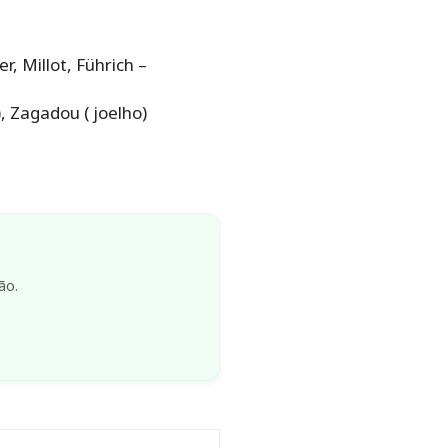
r, Millot, Führich –
, Zagadou ( joelho)
ão.