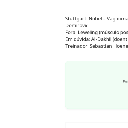
Stuttgart: Nübel – Vagnoman,
Demirović
Fora: Leweling (músculo pos
Em dúvida: Al-Dakhil (doent
Treinador: Sebastian Hoen
En