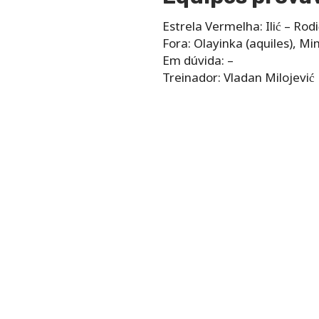
Estrela Vermelha: Ilić – Rodi
Fora: Olayinka (aquiles), M
Em dúvida: –
Treinador: Vladan Milojević