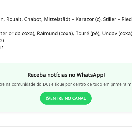
 Roualt, Chabot, Mittelstädt – Karazor (c), Stiller – Riede
terior da coxa), Raimund (coxa), Touré (pé), Undav (coxa)
e)
eß
Receba notícias no WhatsApp!
tre na comunidade do DCI e fique por dentro de tudo em primeira m
ENTRE NO CANAL