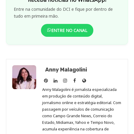
Entre na comunidade do DCI e fique por dentro de
tudo em primeira mão.
ENTRE NO CANAL
Anny Malagolini
Anny
Anny
Anny
Anny
Site
Malagolini
Malagolini
Malagolini
Malagolini
de
Anny Malagolini é jornalista especializada
no
no
no
no
Anny
em produção de conteúdo digital,
Pinterest
LinkedIn
Instagram
Facebook
Malagolini
jornalismo online e estratégia editorial. Com
passagem por veículos de comunicação
como Campo Grande News, Correio do
Estado, Midiamax, Yahoo e Tempo Novo,
acumula experiência na cobertura de