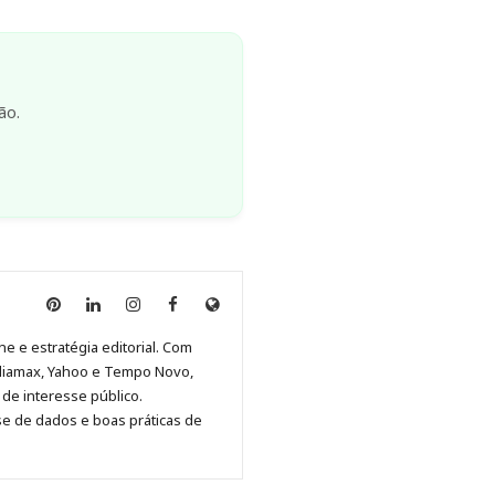
ão.
Anny
Anny
Anny
Anny
Site
Malagolini
Malagolini
Malagolini
Malagolini
de
ne e estratégia editorial. Com
no
no
no
no
Anny
diamax, Yahoo e Tempo Novo,
Pinterest
LinkedIn
Instagram
Facebook
Malagolini
de interesse público.
se de dados e boas práticas de