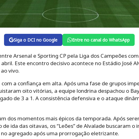
Siga o DCI no Google
Entre no canal do WhatsApp
 entre Arsenal e Sporting CP pela Liga dos Campeões com
de abril. Este encontro decisivo acontece no Estádio José A
 ao vivo.
e com a confiança em alta. Após uma fase de grupos imp
staram oito vitórias, a equipe londrina despachou o Ba
gado de 3 a 1. A consistência defensiva e o ataque dinâ
u um dos momentos mais épicos da temporada. Após sere
o de ida das oitavas, os “Leões” de Alvalade buscaram o 
 3 no agregado após uma prorrogação eletrizante.