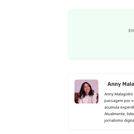
En
Anny Mala
Anny Malagolini 
passagem por v
acumula experiên
Atualmente, lid
jornalismo digit