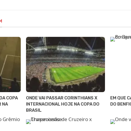
M
 DA COPA
ONDE VAI PASSAR CORINTHIANS X
EM QUE C
R NA
INTERNACIONAL HOJE NA COPA DO
DO BENFI
BRASIL