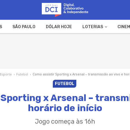
S
SÃO PAULO
DÓLAR HOJE
LOTERIAS
CINEM
A FAZENDA
WEB STORIES
Esporte
›
Futebol
›
Como assistir Sporting x Arsenal – transmissão ao vivo e horá
FUTEBOL
 Sporting x Arsenal – transmi
horário de início
Jogo começa às 16h