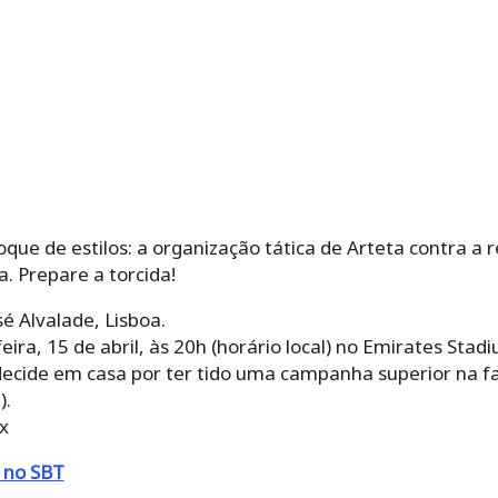
e de estilos: a organização tática de Arteta contra a res
. Prepare a torcida!
sé Alvalade, Lisboa.
eira, 15 de abril, às 20h (horário local) no Emirates Stad
ecide em casa por ter tido uma campanha superior na fa
).
x
r no SBT