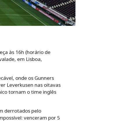
Pexels
eça às 16h (horário de
lvalade, em Lisboa,
ecável, onde os Gunners
yer Leverkusen nas oitavas
mico tornam o time inglês
m derrotados pelo
impossível: venceram por 5