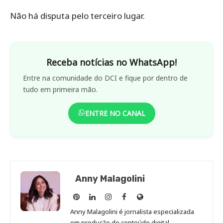
Não há disputa pelo terceiro lugar.
Receba notícias no WhatsApp!
Entre na comunidade do DCI e fique por dentro de
tudo em primeira mão.
ENTRE NO CANAL
Anny Malagolini
Anny
Anny
Anny
Anny
Site
Malagolini
Malagolini
Malagolini
Malagolini
de
Anny Malagolini é jornalista especializada
no
no
no
no
Anny
em produção de conteúdo digital,