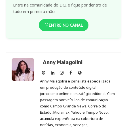
Entre na comunidade do DCI e fique por dentro de
tudo em primeira mão.
ENTRE NO CANAL
Anny Malagolini
Anny
Anny
Anny
Anny
Site
Malagolini
Malagolini
Malagolini
Malagolini
de
Anny Malagolini é jornalista especializada
no
no
no
no
Anny
em produção de conteúdo digital,
Pinterest
LinkedIn
Instagram
Facebook
Malagolini
jornalismo online e estratégia editorial. Com
passagem por veículos de comunicação
como Campo Grande News, Correio do
Estado, Midiamax, Yahoo e Tempo Novo,
acumula experiência na cobertura de
notícias, economia, serviços,