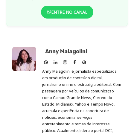
ENTRE NO CANAL
Anny Malagolini
Anny
Anny
Anny
Anny
Site
Malagolini
Malagolini
Malagolini
Malagolini
de
Anny Malagolini é jornalista especializada
no
no
no
no
Anny
em produção de conteúdo digital,
Pinterest
LinkedIn
Instagram
Facebook
Malagolini
jornalismo online e estratégia editorial. Com
passagem por veículos de comunicação
como Campo Grande News, Correio do
Estado, Midiamax, Yahoo e Tempo Novo,
acumula experiência na cobertura de
notícias, economia, serviços,
entretenimento e temas de interesse
público. Atualmente, lidera o portal DCI,