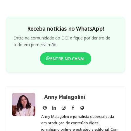
Receba notícias no WhatsApp!
Entre na comunidade do DCI e fique por dentro de
tudo em primeira mão.
ENTRE NO CANAL
Anny Malagolini
Anny
Anny
Anny
Anny
Site
Malagolini
Malagolini
Malagolini
Malagolini
de
Anny Malagolini é jornalista especializada
no
no
no
no
Anny
em produção de conteúdo digital,
Pinterest
LinkedIn
Instagram
Facebook
Malagolini
jornalismo online e estratégia editorial. Com