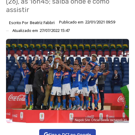
(26), às 16h45; saiba onde e como
assistir
Publicado em
22/01/2021 09:59
Escrito Por
Beatriz Fabbri
Atualizado em
27/07/2022 15:47
Napoli Site Oficial (www.sscnapoli.it)
Siga o DCI no Google