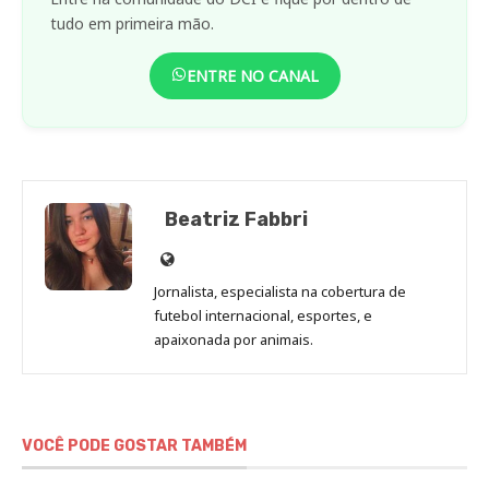
tudo em primeira mão.
ENTRE NO CANAL
Beatriz Fabbri
Site
de
Jornalista, especialista na cobertura de
Beatriz
futebol internacional, esportes, e
Fabbri
apaixonada por animais.
VOCÊ PODE GOSTAR TAMBÉM