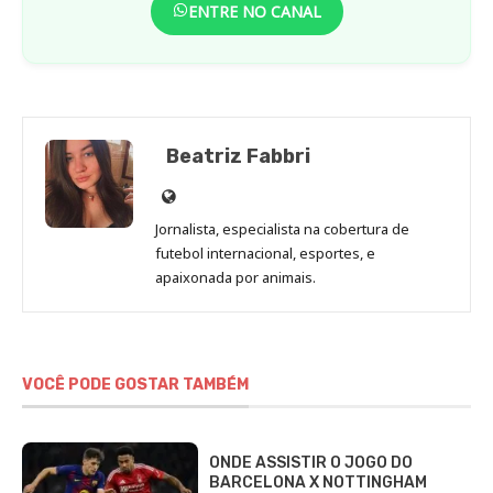
ENTRE NO CANAL
Beatriz Fabbri
Site
de
Jornalista, especialista na cobertura de
Beatriz
futebol internacional, esportes, e
Fabbri
apaixonada por animais.
VOCÊ PODE GOSTAR TAMBÉM
ONDE ASSISTIR O JOGO DO
BARCELONA X NOTTINGHAM