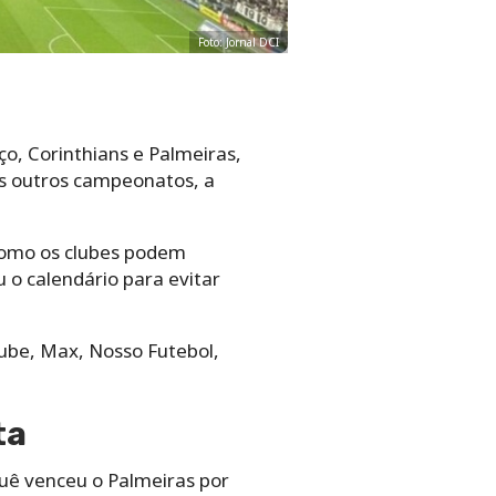
Foto: Jornal DCI
ço, Corinthians e Palmeiras,
os outros campeonatos, a
 Como os clubes podem
 o calendário para evitar
tube, Max, Nosso Futebol,
ta
quê venceu o Palmeiras por