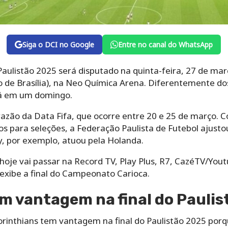
Siga o DCI no Google
Entre no canal do WhatsApp
Paulistão 2025 será disputado na quinta-feira, 27 de mar
io de Brasília), na Neo Química Arena. Diferentemente d
rá em um domingo.
azão da Data Fifa, que ocorre entre 20 e 25 de março.
 para seleções, a Federação Paulista de Futebol ajustou
, por exemplo, atuou pela Holanda.
o hoje vai passar na Record TV, Play Plus, R7, CazéTV/You
 exibe a final do Campeonato Carioca.
m vantagem na final do Paulis
orinthians tem vantagem na final do Paulistão 2025 por