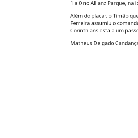
1 a 0 no Allianz Parque, na i
Além do placar, o Timão que
Ferreira assumiu o comand
Corinthians está a um passo
Matheus Delgado Candançan f