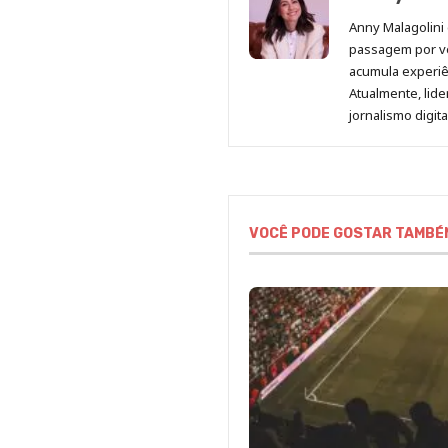
Anny Malagolini 
passagem por v
acumula experiên
Atualmente, lid
jornalismo digit
VOCÊ PODE GOSTAR TAMBÉ