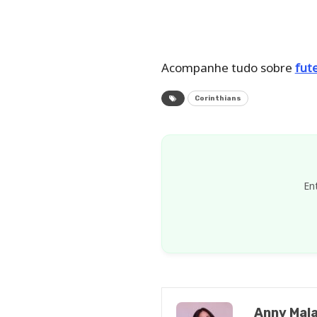
Acompanhe tudo sobre
fut
Corinthians
En
Anny Mala