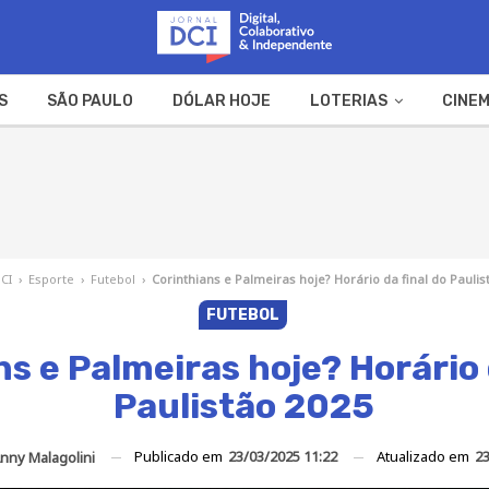
S
SÃO PAULO
DÓLAR HOJE
LOTERIAS
CINEM
A FAZENDA
WEB STORIES
DCI
›
Esporte
›
Futebol
›
Corinthians e Palmeiras hoje? Horário da final do Paulis
FUTEBOL
s e Palmeiras hoje? Horário 
Paulistão 2025
Publicado em
23/03/2025 11:22
Atualizado em
23
nny Malagolini