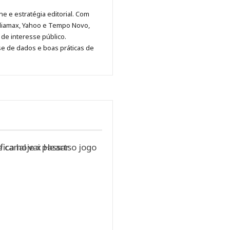
Malagolini
Malagolini
Malagolini
Malagolini
de
ne e estratégia editorial. Com
no
no
no
no
Anny
diamax, Yahoo e Tempo Novo,
Pinterest
LinkedIn
Instagram
Facebook
Malagolini
de interesse público.
se de dados e boas práticas de