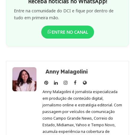
Receba notícias no WhatsApp!
Entre na comunidade do DCI e fique por dentro de
tudo em primeira mão.
ENTRE NO CANAL
Anny Malagolini
Anny
Anny
Anny
Anny
Site
Malagolini
Malagolini
Malagolini
Malagolini
de
Anny Malagolini é jornalista especializada
no
no
no
no
Anny
em produção de conteúdo digital,
Pinterest
LinkedIn
Instagram
Facebook
Malagolini
jornalismo online e estratégia editorial. Com
passagem por veículos de comunicação
como Campo Grande News, Correio do
Estado, Midiamax, Yahoo e Tempo Novo,
acumula experiência na cobertura de