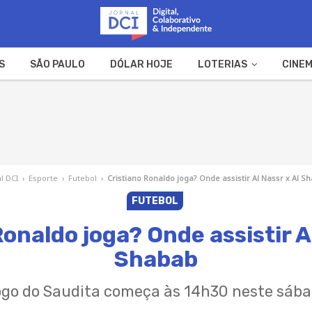
S
SÃO PAULO
DÓLAR HOJE
LOTERIAS
CINEM
A FAZENDA
WEB STORIES
l DCI
›
Esporte
›
Futebol
›
Cristiano Ronaldo joga? Onde assistir Al Nassr x Al S
FUTEBOL
Ronaldo joga? Onde assistir Al
Shabab
go do Saudita começa às 14h30 neste sáb