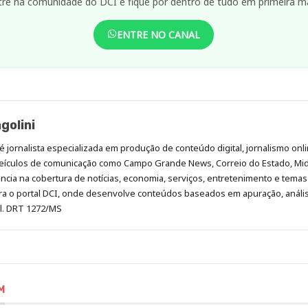
tre na comunidade do DCI e fique por dentro de tudo em primeira m
ENTRE NO CANAL
golini
é jornalista especializada em produção de conteúdo digital, jornalismo onli
eículos de comunicação como Campo Grande News, Correio do Estado, Mi
cia na cobertura de notícias, economia, serviços, entretenimento e temas 
era o portal DCI, onde desenvolve conteúdos baseados em apuração, análi
al. DRT 1272/MS
M