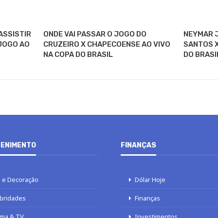
ASSISTIR
ONDE VAI PASSAR O JOGO DO
NEYMAR J
 JOGO AO
CRUZEIRO X CHAPECOENSE AO VIVO
SANTOS X
NA COPA DO BRASIL
DO BRASI
ENIMENTO
FINANÇAS
 e Decoração
Dólar Hoje
bridades
Finanças
ma & TV
Investimentos