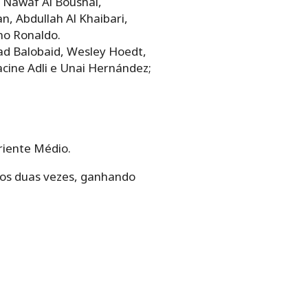
r Nawaf Al Boushal,
 Abdullah Al Khaibari,
ano Ronaldo.
ad Balobaid, Wesley Hoedt,
cine Adli e Unai Hernández;
Oriente Médio.
ros duas vezes, ganhando