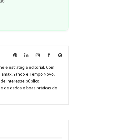
ão.
Anny
Anny
Anny
Anny
Site
Malagolini
Malagolini
Malagolini
Malagolini
de
ne e estratégia editorial. Com
no
no
no
no
Anny
diamax, Yahoo e Tempo Novo,
Pinterest
LinkedIn
Instagram
Facebook
Malagolini
de interesse público.
se de dados e boas práticas de