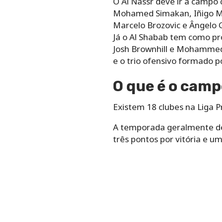
O Al Nassr deve ir a campo 
Mohamed Simakan, Iñigo Ma
Marcelo Brozovic e Ângelo G
Já o Al Shabab tem como pr
Josh Brownhill e Mohammed 
e o trio ofensivo formado
O que é o cam
Existem 18 clubes na Liga Pr
A temporada geralmente dec
três pontos por vitória e u