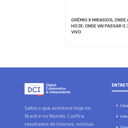
GRÊMIO X MIRASSOL ONDE 
HOJE: ONDE VAI PASSAR O
VIVO
ENTRET
Casa
Saiba o que acontece hoje no
Brasil e no Mundo. Confira
Cele
resultados de loterias, notícias
Cine