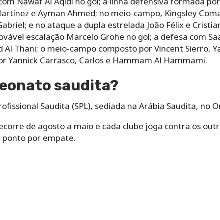
com Nawaf Al Aqidi no gol; a linha defensiva formada po
rtínez e Ayman Ahmed; no meio-campo, Kingsley Coman,
abriel; e no ataque a dupla estrelada João Félix e Cristi
ovável escalação Marcelo Grohe no gol; a defesa com Sa
Al Thani; o meio-campo composto por Vincent Sierro, Ya
 por Yannick Carrasco, Carlos e Hammam Al Hammami.
peonato saudita?
ofissional Saudita (SPL), sediada na Arábia Saudita, no 
orre de agosto a maio e cada clube joga contra os out
m ponto por empate.