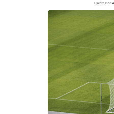
Escrito Por
A