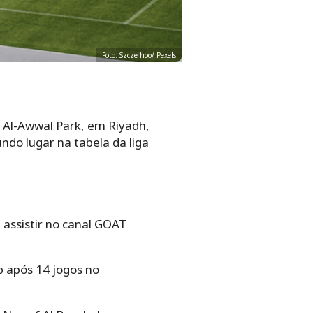
Foto: Szcze hoo/ Pexels
o Al-Awwal Park, em Riyadh,
ndo lugar na tabela da liga
assistir no canal GOAT
b após 14 jogos no