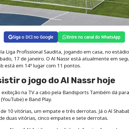
Siga o DCI no Google
Entre no canal do WhatsApp
la Liga Profissional Saudita, jogando em casa, no estádi
bado, 17 de janeiro. O Al Nassr está atualmente em segu
ab está em 14º lugar com 11 pontos.
stir o jogo do Al Nassr hoje
 exibição na TV a cabo pela Bandsports Também dá para 
 (YouTube) e Band Play.
 de 10 vitórias, um empate e três derrotas. Já o Al Shaba
 duas vitórias, cinco empates e sete derrotas.