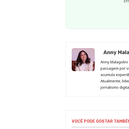
En
Anny Mala
Anny Malagolini 
passagem por v
acumula experiên
Atualmente, lid
jornalismo digit
VOCÊ PODE GOSTAR TAMBÉ