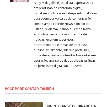
Malagolini
Malagolini
Malagolini
Malagolini
de
Anny Malagolini é jornalista especializada
no
no
no
no
Anny
em produção de conteúdo digital,
Pinterest
LinkedIn
Instagram
Facebook
Malagolini
jornalismo online e estratégia editorial. Com
passagem por veículos de comunicação
como Campo Grande News, Correio do
Estado, Midiamax, Yahoo e Tempo Novo,
acumula experiência na cobertura de
notícias, economia, serviços,
entretenimento e temas de interesse
público. Atualmente, lidera o portal DCI,
onde desenvolve conteúdos baseados em
apuração, análise de dados e boas práticas
de jornalismo digital. DRT 1272/MS
VOCÊ PODE GOSTAR TAMBÉM
CORINTHIANS É ELIMINADO DA