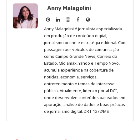
Anny Malagolini
Anny
Anny
Anny
Anny
Site
Malagolini
Malagolini
Malagolini
Malagolini
de
Anny Malagolini é jornalista especializada
no
no
no
no
Anny
em produção de conteúdo digital,
Pinterest
LinkedIn
Instagram
Facebook
Malagolini
jornalismo online e estratégia editorial. Com
passagem por veículos de comunicação
como Campo Grande News, Correio do
Estado, Midiamax, Yahoo e Tempo Novo,
acumula experiência na cobertura de
notícias, economia, serviços,
entretenimento e temas de interesse
público. Atualmente, lidera o portal DCI,
onde desenvolve conteúdos baseados em
apuração, análise de dados e boas práticas
de jornalismo digital. DRT 1272/MS