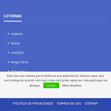
LOTERIAS
Loterias
Quina
Lotofácil
Mega-Sena
Tele sena
Este site usa cookies para melhorar sua experiência. Vamos supor que
você esteja de acordo com isso, mas você pode optar por não participar, se
desejar.
Aceito
Mais detalhes
SOBRE NÓS
AUTORES
FALE COM O JORNAL DCI
POLÍTICA DE PRIVACIDADE
TERMOS DE USO
SITEMAP