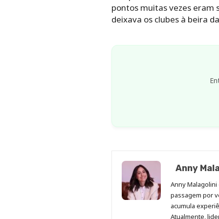
pontos muitas vezes eram su
deixava os clubes à beira d
En
Anny Mala
Anny Malagolini 
passagem por v
acumula experiên
Atualmente, lid