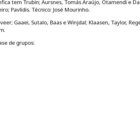
nfica tem Trubin; Aursnes, Tomás Araújo, Otamendi e Da
iro; Pavlidis. Técnico: José Mourinho.
eer; Gaaei, Sutalo, Baas e Winjdal; Klaasen, Taylor, Rege
im.
ase de grupos: