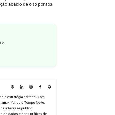
ação abaixo de oito pontos
ão.
Anny
Anny
Anny
Anny
Site
Malagolini
Malagolini
Malagolini
Malagolini
de
ne e estratégia editorial. Com
no
no
no
no
Anny
diamax, Yahoo e Tempo Novo,
Pinterest
LinkedIn
Instagram
Facebook
Malagolini
de interesse público.
se de dados e boas práticas de