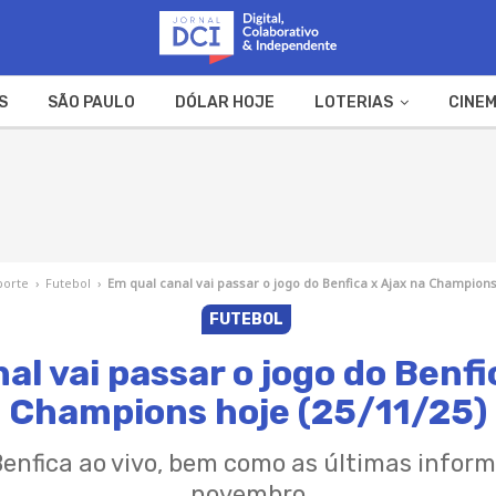
S
SÃO PAULO
DÓLAR HOJE
LOTERIAS
CINEM
A FAZENDA
WEB STORIES
porte
›
Futebol
›
Em qual canal vai passar o jogo do Benfica x Ajax na Champions
FUTEBOL
al vai passar o jogo do Benfi
Champions hoje (25/11/25)
 Benfica ao vivo, bem como as últimas infor
novembro