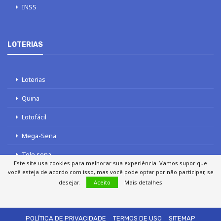
INSS
LOTERIAS
Loterias
Quina
Lotofácil
Mega-Sena
Tele sena
Este site usa cookies para melhorar sua experiência. Vamos supor que
você esteja de acordo com isso, mas você pode optar por não participar, se
desejar.
Aceito
Mais detalhes
SOBRE NÓS
AUTORES
FALE COM O JORNAL DCI
POLÍTICA DE PRIVACIDADE
TERMOS DE USO
SITEMAP