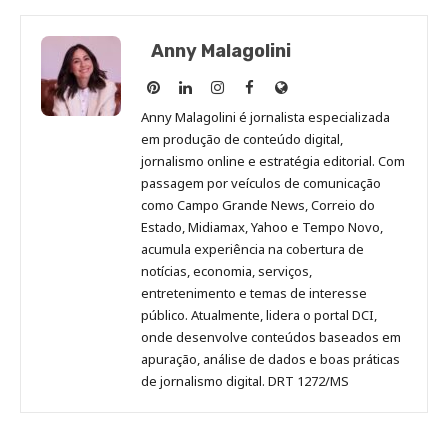
Anny Malagolini
Anny
Anny
Anny
Anny
Site
Malagolini
Malagolini
Malagolini
Malagolini
de
Anny Malagolini é jornalista especializada
no
no
no
no
Anny
em produção de conteúdo digital,
Pinterest
LinkedIn
Instagram
Facebook
Malagolini
jornalismo online e estratégia editorial. Com
passagem por veículos de comunicação
como Campo Grande News, Correio do
Estado, Midiamax, Yahoo e Tempo Novo,
acumula experiência na cobertura de
notícias, economia, serviços,
entretenimento e temas de interesse
público. Atualmente, lidera o portal DCI,
onde desenvolve conteúdos baseados em
apuração, análise de dados e boas práticas
de jornalismo digital. DRT 1272/MS