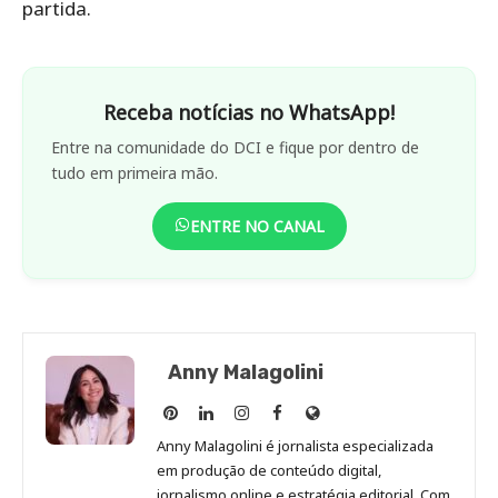
partida.
Receba notícias no WhatsApp!
Entre na comunidade do DCI e fique por dentro de
tudo em primeira mão.
ENTRE NO CANAL
Anny Malagolini
Anny
Anny
Anny
Anny
Site
Malagolini
Malagolini
Malagolini
Malagolini
de
Anny Malagolini é jornalista especializada
no
no
no
no
Anny
em produção de conteúdo digital,
Pinterest
LinkedIn
Instagram
Facebook
Malagolini
jornalismo online e estratégia editorial. Com