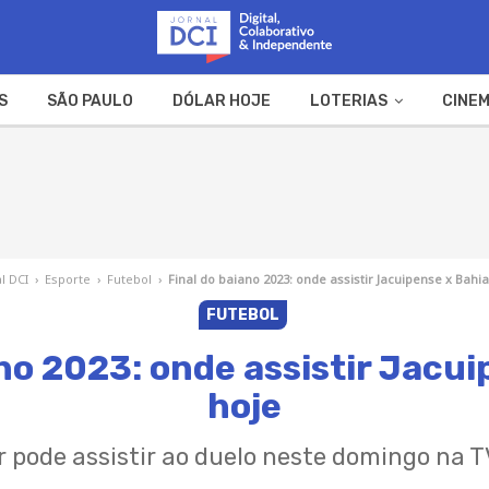
S
SÃO PAULO
DÓLAR HOJE
LOTERIAS
CINEM
A FAZENDA
WEB STORIES
l DCI
›
Esporte
›
Futebol
›
Final do baiano 2023: onde assistir Jacuipense x Bahia
FUTEBOL
ano 2023: onde assistir Jacui
hoje
r pode assistir ao duelo neste domingo na T