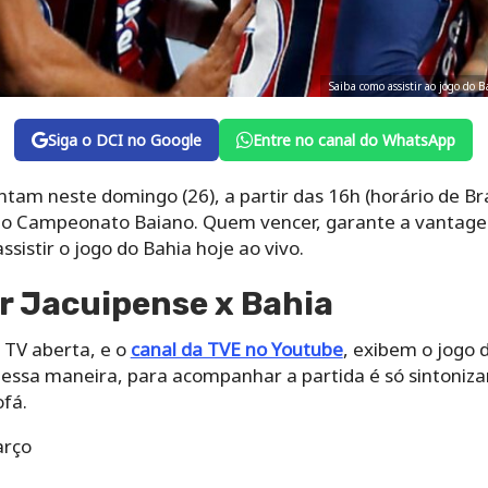
Saiba como assistir ao jogo do 
Siga o DCI no Google
Entre no canal do WhatsApp
tam neste domingo (26), a partir das 16h (horário de Bras
l no Campeonato Baiano. Quem vencer, garante a vantag
ssistir o jogo do Bahia hoje ao vivo.
r Jacuipense x Bahia
 TV aberta, e o
canal da TVE no Youtube
, exibem o jogo 
 Dessa maneira, para acompanhar a partida é só sintoniza
ofá.
arço