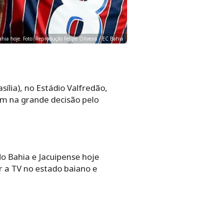
Bahia hoje. Foto: Reprodução Felipe Oliveira / EC Bahia
ília), no Estádio Valfredão,
em na grande decisão pelo
do Bahia e Jacuipense hoje
r a TV no estado baiano e