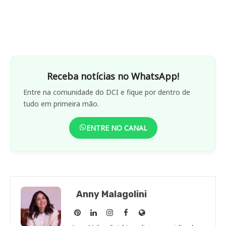
Receba notícias no WhatsApp!
Entre na comunidade do DCI e fique por dentro de
tudo em primeira mão.
ENTRE NO CANAL
Anny Malagolini
Anny
Anny
Anny
Anny
Site
Malagolini
Malagolini
Malagolini
Malagolini
de