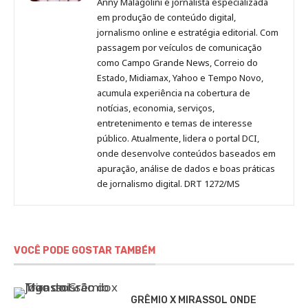
Anny Malagolini é jornalista especializada
no
no
no
no
Anny
em produção de conteúdo digital,
Pinterest
LinkedIn
Instagram
Facebook
Malagolini
jornalismo online e estratégia editorial. Com
passagem por veículos de comunicação
como Campo Grande News, Correio do
Estado, Midiamax, Yahoo e Tempo Novo,
acumula experiência na cobertura de
notícias, economia, serviços,
entretenimento e temas de interesse
público. Atualmente, lidera o portal DCI,
onde desenvolve conteúdos baseados em
apuração, análise de dados e boas práticas
de jornalismo digital. DRT 1272/MS
VOCÊ PODE GOSTAR TAMBÉM
GRÊMIO X MIRASSOL ONDE