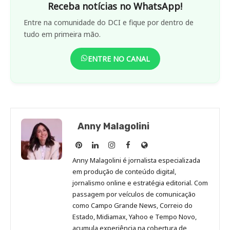
Receba notícias no WhatsApp!
Entre na comunidade do DCI e fique por dentro de
tudo em primeira mão.
ENTRE NO CANAL
Anny Malagolini
Anny
Anny
Anny
Anny
Site
Malagolini
Malagolini
Malagolini
Malagolini
de
Anny Malagolini é jornalista especializada
no
no
no
no
Anny
em produção de conteúdo digital,
Pinterest
LinkedIn
Instagram
Facebook
Malagolini
jornalismo online e estratégia editorial. Com
passagem por veículos de comunicação
como Campo Grande News, Correio do
Estado, Midiamax, Yahoo e Tempo Novo,
acumula experiência na cobertura de