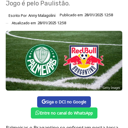
Jogo é pelo Paulistão.
Publicado em
28/01/2025 12:58
Escrito Por
Anny Malagolini
Atualizado em
28/01/2025 12:58
Getty Images
Siga o DCI no Google
Entre no canal do WhatsApp
Palmeiras e Bragantino se enfrentam nesta terça-