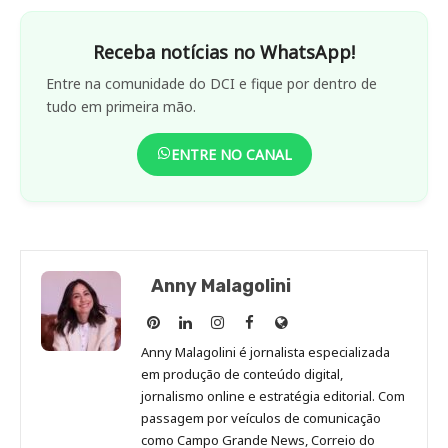
Receba notícias no WhatsApp!
Entre na comunidade do DCI e fique por dentro de
tudo em primeira mão.
ENTRE NO CANAL
Anny Malagolini
Anny
Anny
Anny
Anny
Site
Malagolini
Malagolini
Malagolini
Malagolini
de
Anny Malagolini é jornalista especializada
no
no
no
no
Anny
em produção de conteúdo digital,
Pinterest
LinkedIn
Instagram
Facebook
Malagolini
jornalismo online e estratégia editorial. Com
passagem por veículos de comunicação
como Campo Grande News, Correio do