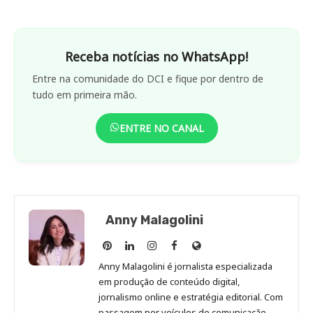
Receba notícias no WhatsApp!
Entre na comunidade do DCI e fique por dentro de
tudo em primeira mão.
ENTRE NO CANAL
Anny Malagolini
Anny
Anny
Anny
Anny
Site
Malagolini
Malagolini
Malagolini
Malagolini
de
Anny Malagolini é jornalista especializada
no
no
no
no
Anny
em produção de conteúdo digital,
Pinterest
LinkedIn
Instagram
Facebook
Malagolini
jornalismo online e estratégia editorial. Com
passagem por veículos de comunicação