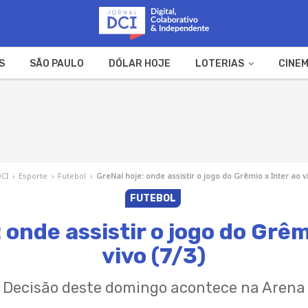
S
SÃO PAULO
DÓLAR HOJE
LOTERIAS
CINEM
A FAZENDA
WEB STORIES
DCI
›
Esporte
›
Futebol
›
GreNal hoje: onde assistir o jogo do Grêmio x Inter ao vi
FUTEBOL
 onde assistir o jogo do Grêm
vivo (7/3)
Decisão deste domingo acontece na Arena