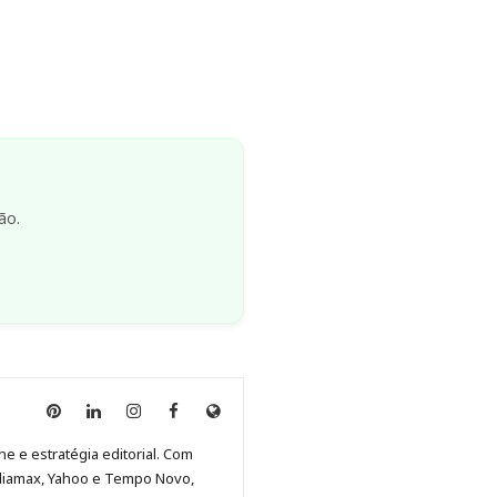
ão.
Anny
Anny
Anny
Anny
Site
Malagolini
Malagolini
Malagolini
Malagolini
de
ne e estratégia editorial. Com
no
no
no
no
Anny
diamax, Yahoo e Tempo Novo,
Pinterest
LinkedIn
Instagram
Facebook
Malagolini