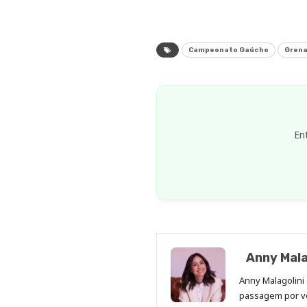
Campeonato Gaúcho
Grena
En
Anny Mala
Anny Malagolini 
passagem por v