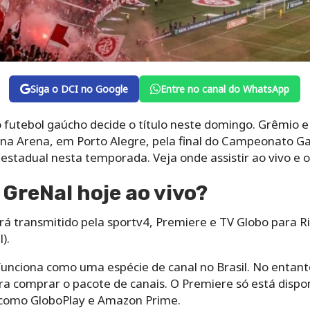
Siga o DCI no Google
Entre no canal do WhatsApp
 futebol gaúcho decide o título neste domingo. Grêmio e
na Arena, em Porto Alegre, pela final do Campeonato G
estadual nesta temporada. Veja onde assistir ao vivo e o
 GreNal hoje ao vivo?
á transmitido pela sportv4, Premiere e TV Globo para R
).
unciona como uma espécie de canal no Brasil. No entant
ra comprar o pacote de canais. O Premiere só está disp
como GloboPlay e Amazon Prime.