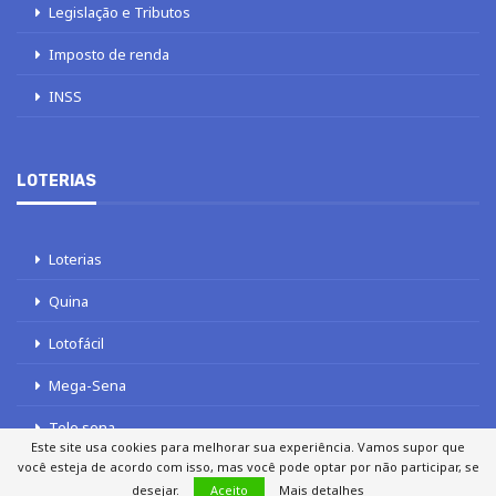
Legislação e Tributos
Imposto de renda
INSS
LOTERIAS
Loterias
Quina
Lotofácil
Mega-Sena
Tele sena
Este site usa cookies para melhorar sua experiência. Vamos supor que
você esteja de acordo com isso, mas você pode optar por não participar, se
desejar.
Aceito
Mais detalhes