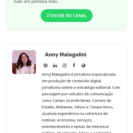
tudo em primeira mão.
ENTRE NO CANAL
Anny Malagolini
Anny
Anny
Anny
Anny
Site
Malagolini
Malagolini
Malagolini
Malagolini
de
Anny Malagolini é jornalista especializada
no
no
no
no
Anny
em produção de conteúdo digital,
Pinterest
LinkedIn
Instagram
Facebook
Malagolini
jornalismo online e estratégia editorial. Com
passagem por veículos de comunicação
como Campo Grande News, Correio do
Estado, Midiamax, Yahoo e Tempo Novo,
acumula experiência na cobertura de
notícias, economia, serviços,
entretenimento e temas de interesse
público. Atualmente, lidera o portal DCI,