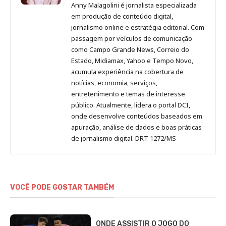
Malagolini
Malagolini
Malagolini
Malagolini
de
Anny Malagolini é jornalista especializada
no
no
no
no
Anny
em produção de conteúdo digital,
Pinterest
LinkedIn
Instagram
Facebook
Malagolini
jornalismo online e estratégia editorial. Com
passagem por veículos de comunicação
como Campo Grande News, Correio do
Estado, Midiamax, Yahoo e Tempo Novo,
acumula experiência na cobertura de
notícias, economia, serviços,
entretenimento e temas de interesse
público. Atualmente, lidera o portal DCI,
onde desenvolve conteúdos baseados em
apuração, análise de dados e boas práticas
de jornalismo digital. DRT 1272/MS
VOCÊ PODE GOSTAR TAMBÉM
ONDE ASSISTIR O JOGO DO