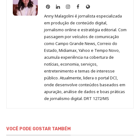
Anny
Anny
Anny
Anny
Site
Malagolini
Malagolini
Malagolini
Malagolini
de
Anny Malagolini é jornalista especializada
no
no
no
no
Anny
em produção de conteúdo digital,
Pinterest
LinkedIn
Instagram
Facebook
Malagolini
jornalismo online e estratégia editorial. Com
passagem por veículos de comunicação
como Campo Grande News, Correio do
Estado, Midiamax, Yahoo e Tempo Novo,
acumula experiência na cobertura de
notícias, economia, serviços,
entretenimento e temas de interesse
público. Atualmente, lidera o portal DCI,
onde desenvolve conteúdos baseados em
apuração, análise de dados e boas práticas
de jornalismo digital. DRT 1272/MS
VOCÊ PODE GOSTAR TAMBÉM