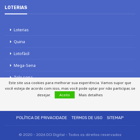
LOTERIAS
Loterias
Quina
Lotofácil
Mega-Sena
Tele sena
Este site usa cookies para melhorar sua experiência. Vamos supor que
você esteja de acordo com isso, mas você pode optar por não participar, se
desejar.
Aceito
Mais detalhes
SOBRE NÓS
AUTORES
FALE COM O JORNAL DCI
POLÍTICA DE PRIVACIDADE
TERMOS DE USO
SITEMAP
© 2020 - 2026 DCI Digital - Todos os direitos reservados