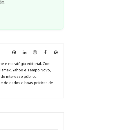
ão.
Anny
Anny
Anny
Anny
Site
Malagolini
Malagolini
Malagolini
Malagolini
de
ne e estratégia editorial. Com
no
no
no
no
Anny
diamax, Yahoo e Tempo Novo,
Pinterest
LinkedIn
Instagram
Facebook
Malagolini
de interesse público.
se de dados e boas práticas de