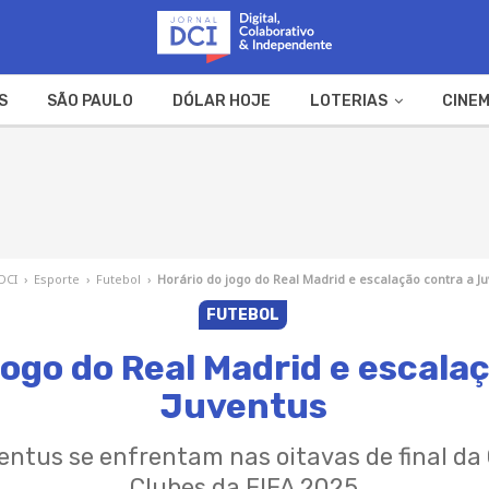
S
SÃO PAULO
DÓLAR HOJE
LOTERIAS
CINEM
A FAZENDA
WEB STORIES
 DCI
›
Esporte
›
Futebol
›
Horário do jogo do Real Madrid e escalação contra a J
FUTEBOL
jogo do Real Madrid e escala
Juventus
entus se enfrentam nas oitavas de final d
Clubes da FIFA 2025