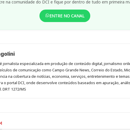
tre na comunidade do DCI e fique por dentro de tudo em primeira m
ENTRE NO CANAL
golini
é jornalista especializada em produção de conteúdo digital, jornalismo onli
eículos de comunicação como Campo Grande News, Correio do Estado, Mi
cia na cobertura de notícias, economia, serviços, entretenimento e temas 
era o portal DCI, onde desenvolve conteúdos baseados em apuração, análi
al. DRT 1272/MS
M