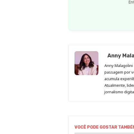
En
Anny Mala
Anny Malagolini 
passagem por v
acumula experiên
Atualmente, lid
jornalismo digit
VOCÊ PODE GOSTAR TAMBÉ