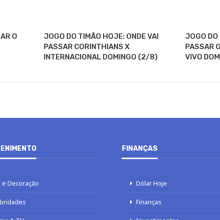
SAR O
JOGO DO TIMÃO HOJE: ONDE VAI
JOGO DO 
PASSAR CORINTHIANS X
PASSAR G
INTERNACIONAL DOMINGO (2/8)
VIVO DOM
ENIMENTO
FINANÇAS
 e Decoração
Dólar Hoje
bridades
Finanças