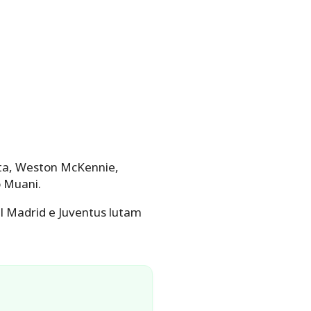
osta, Weston McKennie,
o Muani.
l Madrid e Juventus lutam