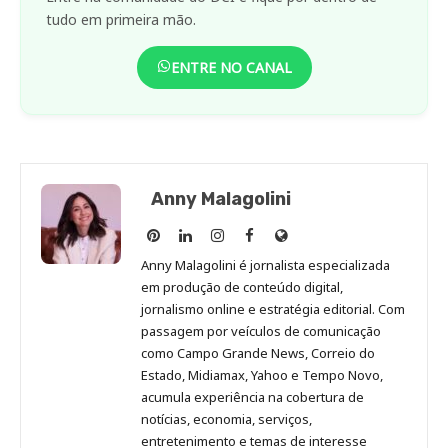
tudo em primeira mão.
ENTRE NO CANAL
Anny Malagolini
Anny
Anny
Anny
Anny
Site
Malagolini
Malagolini
Malagolini
Malagolini
de
Anny Malagolini é jornalista especializada
no
no
no
no
Anny
em produção de conteúdo digital,
Pinterest
LinkedIn
Instagram
Facebook
Malagolini
jornalismo online e estratégia editorial. Com
passagem por veículos de comunicação
como Campo Grande News, Correio do
Estado, Midiamax, Yahoo e Tempo Novo,
acumula experiência na cobertura de
notícias, economia, serviços,
entretenimento e temas de interesse