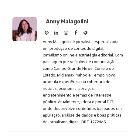
Anny Malagolini
Anny
Anny
Anny
Anny
Site
Malagolini
Malagolini
Malagolini
Malagolini
de
Anny Malagolini é jornalista especializada
no
no
no
no
Anny
em produção de conteúdo digital,
Pinterest
LinkedIn
Instagram
Facebook
Malagolini
jornalismo online e estratégia editorial. Com
passagem por veículos de comunicação
como Campo Grande News, Correio do
Estado, Midiamax, Yahoo e Tempo Novo,
acumula experiência na cobertura de
notícias, economia, serviços,
entretenimento e temas de interesse
público. Atualmente, lidera o portal DCI,
onde desenvolve conteúdos baseados em
apuração, análise de dados e boas práticas
de jornalismo digital. DRT 1272/MS