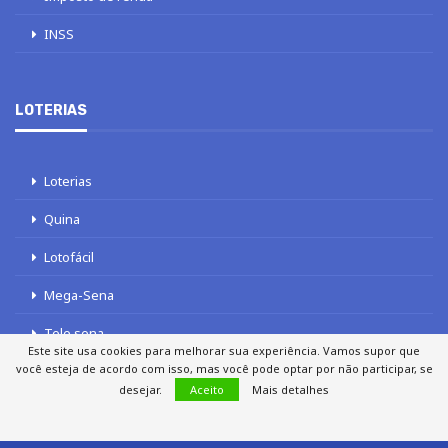
INSS
LOTERIAS
Loterias
Quina
Lotofácil
Mega-Sena
Tele sena
Este site usa cookies para melhorar sua experiência. Vamos supor que
você esteja de acordo com isso, mas você pode optar por não participar, se
desejar.
Aceito
Mais detalhes
SOBRE NÓS
AUTORES
FALE COM O JORNAL DCI