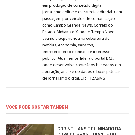
no
no
no
no
Anny
em produção de conteúdo digital,
Pinterest
LinkedIn
Instagram
Facebook
Malagolini
jornalismo online e estratégia editorial. Com
passagem por veículos de comunicação
como Campo Grande News, Correio do
Estado, Midiamax, Yahoo e Tempo Novo,
acumula experiência na cobertura de
notícias, economia, serviços,
entretenimento e temas de interesse
público. Atualmente, lidera o portal DCI,
onde desenvolve conteúdos baseados em
apuração, análise de dados e boas práticas
de jornalismo digital. DRT 1272/MS
VOCÊ PODE GOSTAR TAMBÉM
CORINTHIANS É ELIMINADO DA
COPA DO BRASIL DIANTE DO