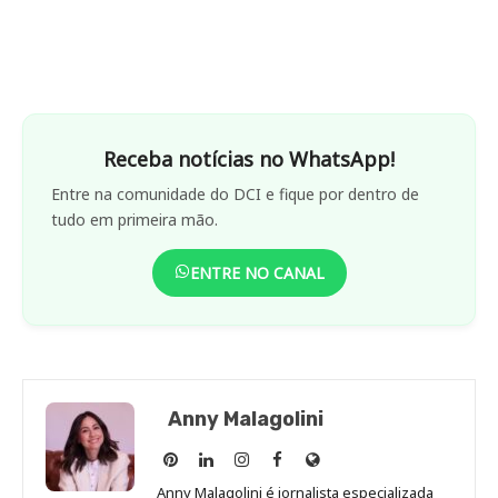
Receba notícias no WhatsApp!
Entre na comunidade do DCI e fique por dentro de
tudo em primeira mão.
ENTRE NO CANAL
Anny Malagolini
Anny
Anny
Anny
Anny
Site
Malagolini
Malagolini
Malagolini
Malagolini
de
Anny Malagolini é jornalista especializada