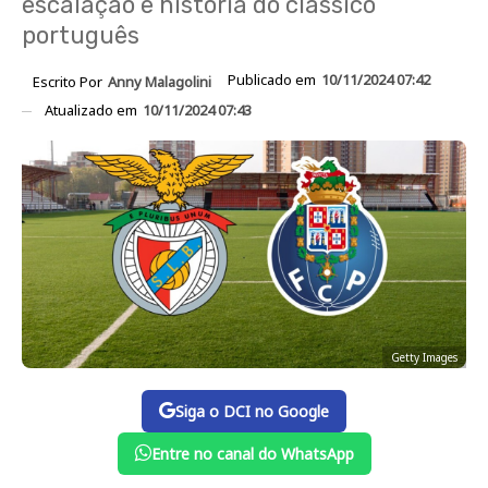
escalação e história do clássico
português
Publicado em
10/11/2024 07:42
Escrito Por
Anny Malagolini
Atualizado em
10/11/2024 07:43
Getty Images
Siga o DCI no Google
Entre no canal do WhatsApp