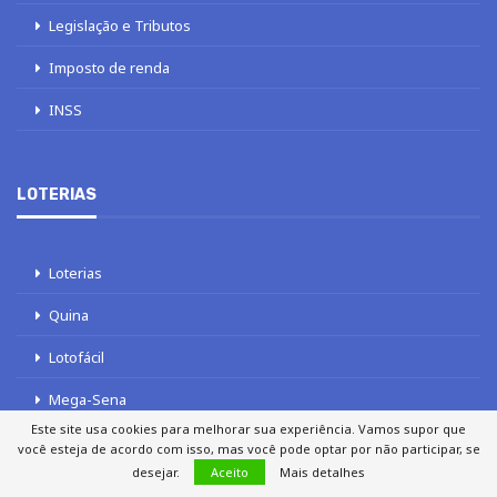
Legislação e Tributos
Imposto de renda
INSS
LOTERIAS
Loterias
Quina
Lotofácil
Mega-Sena
Este site usa cookies para melhorar sua experiência. Vamos supor que
Tele sena
você esteja de acordo com isso, mas você pode optar por não participar, se
desejar.
Aceito
Mais detalhes