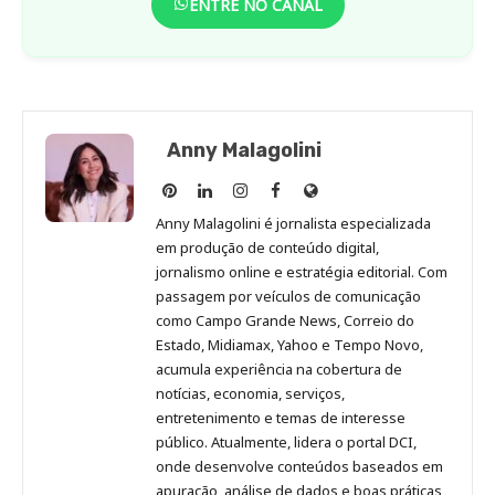
ENTRE NO CANAL
Anny Malagolini
Anny
Anny
Anny
Anny
Site
Malagolini
Malagolini
Malagolini
Malagolini
de
Anny Malagolini é jornalista especializada
no
no
no
no
Anny
em produção de conteúdo digital,
Pinterest
LinkedIn
Instagram
Facebook
Malagolini
jornalismo online e estratégia editorial. Com
passagem por veículos de comunicação
como Campo Grande News, Correio do
Estado, Midiamax, Yahoo e Tempo Novo,
acumula experiência na cobertura de
notícias, economia, serviços,
entretenimento e temas de interesse
público. Atualmente, lidera o portal DCI,
onde desenvolve conteúdos baseados em
apuração, análise de dados e boas práticas