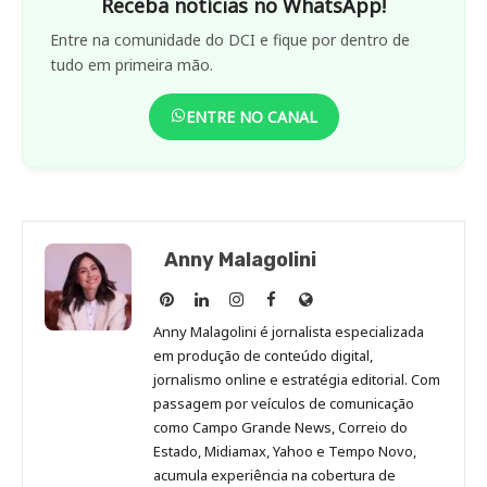
Receba notícias no WhatsApp!
Entre na comunidade do DCI e fique por dentro de
tudo em primeira mão.
ENTRE NO CANAL
Anny Malagolini
Anny
Anny
Anny
Anny
Site
Malagolini
Malagolini
Malagolini
Malagolini
de
Anny Malagolini é jornalista especializada
no
no
no
no
Anny
em produção de conteúdo digital,
Pinterest
LinkedIn
Instagram
Facebook
Malagolini
jornalismo online e estratégia editorial. Com
passagem por veículos de comunicação
como Campo Grande News, Correio do
Estado, Midiamax, Yahoo e Tempo Novo,
acumula experiência na cobertura de