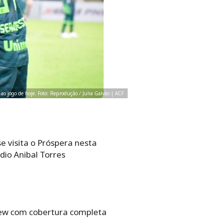
r ao jogo de hoje. Foto: Reprodução / Julia Galvão | ACF
 visita o Próspera nesta
ádio Anibal Torres
iew com cobertura completa