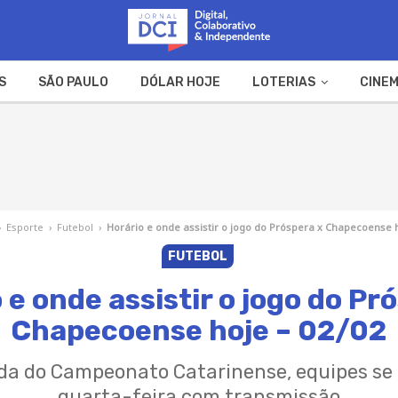
S
SÃO PAULO
DÓLAR HOJE
LOTERIAS
CINEM
A FAZENDA
WEB STORIES
›
Esporte
›
Futebol
›
Horário e onde assistir o jogo do Próspera x Chapecoense h
FUTEBOL
 e onde assistir o jogo do Pr
Chapecoense hoje – 02/02
ada do Campeonato Catarinense, equipes se
quarta-feira com transmissão