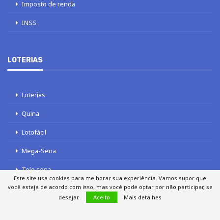
Imposto de renda
INSS
LOTERIAS
Loterias
Quina
Lotofácil
Mega-Sena
Tele sena
Este site usa cookies para melhorar sua experiência. Vamos supor que
você esteja de acordo com isso, mas você pode optar por não participar, se
desejar.
Aceito
Mais detalhes
SOBRE NÓS
AUTORES
FALE COM O JORNAL DCI