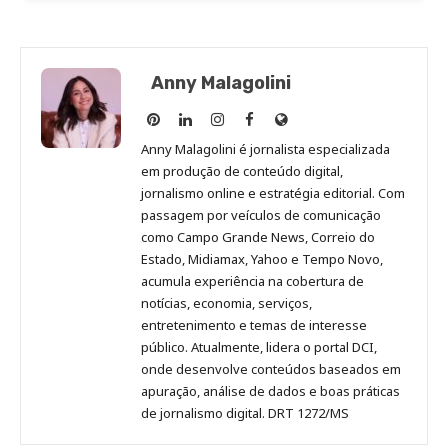
Anny Malagolini
Anny
Anny
Anny
Anny
Site
Malagolini
Malagolini
Malagolini
Malagolini
de
Anny Malagolini é jornalista especializada
no
no
no
no
Anny
em produção de conteúdo digital,
Pinterest
LinkedIn
Instagram
Facebook
Malagolini
jornalismo online e estratégia editorial. Com
passagem por veículos de comunicação
como Campo Grande News, Correio do
Estado, Midiamax, Yahoo e Tempo Novo,
acumula experiência na cobertura de
notícias, economia, serviços,
entretenimento e temas de interesse
público. Atualmente, lidera o portal DCI,
onde desenvolve conteúdos baseados em
apuração, análise de dados e boas práticas
de jornalismo digital. DRT 1272/MS