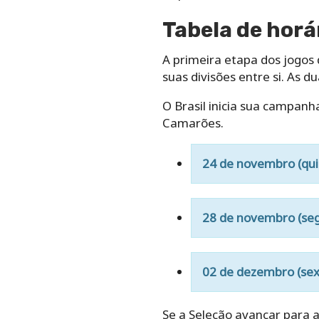
Tabela de horá
A primeira etapa dos jogos
suas divisões entre si. As d
O Brasil inicia sua campanh
Camarões.
24 de novembro (quint
28 de novembro (segu
02 de dezembro (sext
Se a Seleção avançar para a