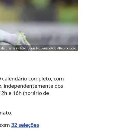
 de Brasília). - Foto: Lucas Figueiredo/CBF/Reprodução
O calendário completo, com
to, independentemente dos
12h e 16h (horário de
nato.
, com
32 seleções