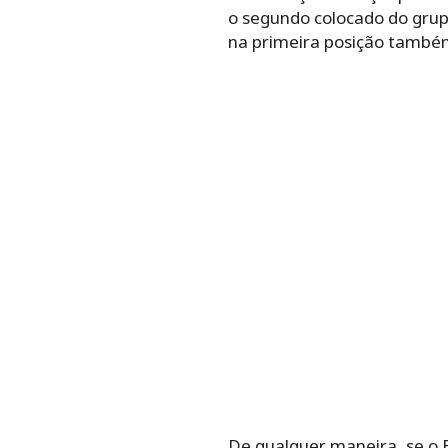
o segundo colocado do grupo
na primeira posição també
De qualquer maneira, se o Br