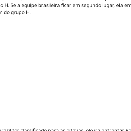
 H. Se a equipe brasileira ficar em segundo lugar, ela e
m do grupo H.
asil for classificado para as oitavas, ele irá enfrentar 