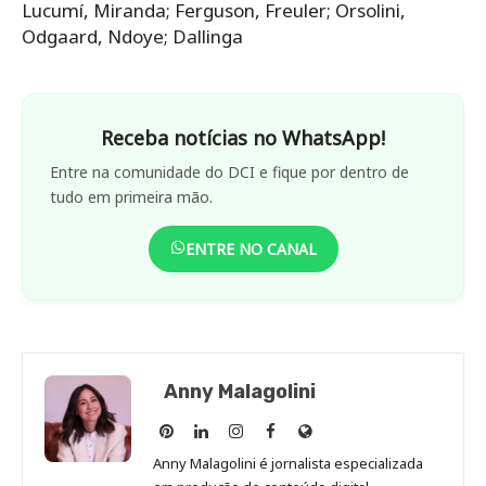
Lucumí, Miranda; Ferguson, Freuler; Orsolini,
Odgaard, Ndoye; Dallinga
Receba notícias no WhatsApp!
Entre na comunidade do DCI e fique por dentro de
tudo em primeira mão.
ENTRE NO CANAL
Anny Malagolini
Anny
Anny
Anny
Anny
Site
Malagolini
Malagolini
Malagolini
Malagolini
de
Anny Malagolini é jornalista especializada
no
no
no
no
Anny