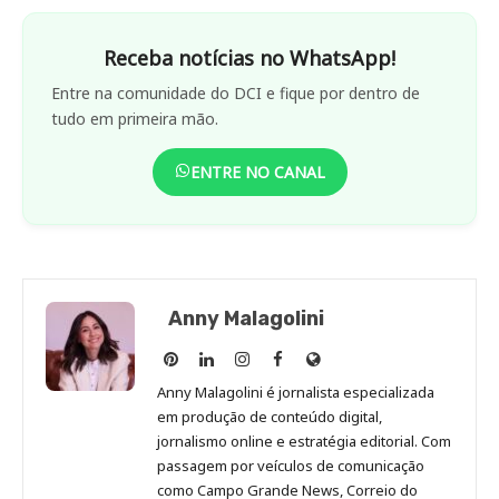
Receba notícias no WhatsApp!
Entre na comunidade do DCI e fique por dentro de
tudo em primeira mão.
ENTRE NO CANAL
Anny Malagolini
Anny
Anny
Anny
Anny
Site
Malagolini
Malagolini
Malagolini
Malagolini
de
Anny Malagolini é jornalista especializada
no
no
no
no
Anny
em produção de conteúdo digital,
Pinterest
LinkedIn
Instagram
Facebook
Malagolini
jornalismo online e estratégia editorial. Com
passagem por veículos de comunicação
como Campo Grande News, Correio do