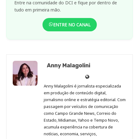
Entre na comunidade do DCI e fique por dentro de
tudo em primeira mão.
ENTRE NO CANAL
Anny Malagolini
Anny
Anny
Anny
Anny
Site
Malagolini
Malagolini
Malagolini
Malagolini
de
Anny Malagolini é jornalista especializada
no
no
no
no
Anny
em produção de conteúdo digital,
Pinterest
LinkedIn
Instagram
Facebook
Malagolini
jornalismo online e estratégia editorial. Com
passagem por veículos de comunicação
como Campo Grande News, Correio do
Estado, Midiamax, Yahoo e Tempo Novo,
acumula experiência na cobertura de
notícias, economia, serviços,