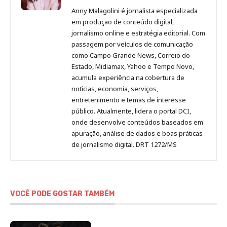
Malagolini
Malagolini
Malagolini
Malagolini
de
Anny Malagolini é jornalista especializada
no
no
no
no
Anny
em produção de conteúdo digital,
Pinterest
LinkedIn
Instagram
Facebook
Malagolini
jornalismo online e estratégia editorial. Com
passagem por veículos de comunicação
como Campo Grande News, Correio do
Estado, Midiamax, Yahoo e Tempo Novo,
acumula experiência na cobertura de
notícias, economia, serviços,
entretenimento e temas de interesse
público. Atualmente, lidera o portal DCI,
onde desenvolve conteúdos baseados em
apuração, análise de dados e boas práticas
de jornalismo digital. DRT 1272/MS
VOCÊ PODE GOSTAR TAMBÉM