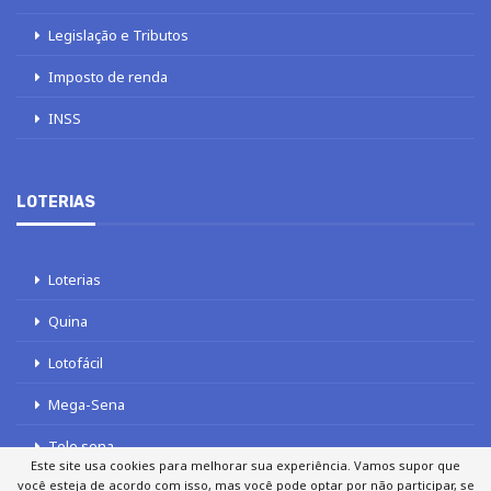
Legislação e Tributos
Imposto de renda
INSS
LOTERIAS
Loterias
Quina
Lotofácil
Mega-Sena
Tele sena
Este site usa cookies para melhorar sua experiência. Vamos supor que
você esteja de acordo com isso, mas você pode optar por não participar, se