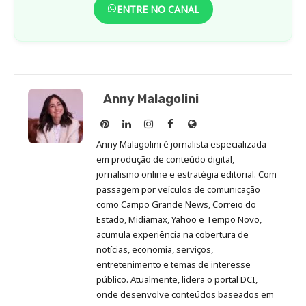
ENTRE NO CANAL
Anny Malagolini
Anny
Anny
Anny
Anny
Site
Malagolini
Malagolini
Malagolini
Malagolini
de
Anny Malagolini é jornalista especializada
no
no
no
no
Anny
em produção de conteúdo digital,
Pinterest
LinkedIn
Instagram
Facebook
Malagolini
jornalismo online e estratégia editorial. Com
passagem por veículos de comunicação
como Campo Grande News, Correio do
Estado, Midiamax, Yahoo e Tempo Novo,
acumula experiência na cobertura de
notícias, economia, serviços,
entretenimento e temas de interesse
público. Atualmente, lidera o portal DCI,
onde desenvolve conteúdos baseados em