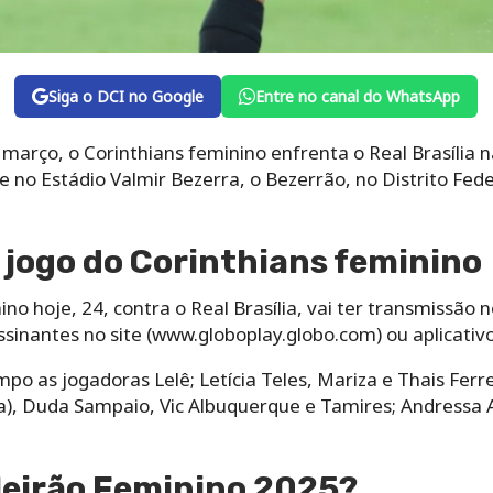
Siga o DCI no Google
Entre no canal do WhatsApp
março, o Corinthians feminino enfrenta o Real Brasília na
 no Estádio Valmir Bezerra, o Bezerrão, no Distrito Feder
o jogo do Corinthians feminino
ino hoje, 24, contra o Real Brasília, vai ter transmissão
sinantes no site (www.globoplay.globo.com) ou aplicativo
po as jogadoras Lelê; Letícia Teles, Mariza e Thais Ferrei
a), Duda Sampaio, Vic Albuquerque e Tamires; Andressa A
ileirão Feminino 2025?