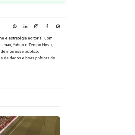
Anny
Anny
Anny
Anny
Site
Malagolini
Malagolini
Malagolini
Malagolini
de
ne e estratégia editorial. Com
no
no
no
no
Anny
diamax, Yahoo e Tempo Novo,
Pinterest
LinkedIn
Instagram
Facebook
Malagolini
de interesse público.
se de dados e boas práticas de