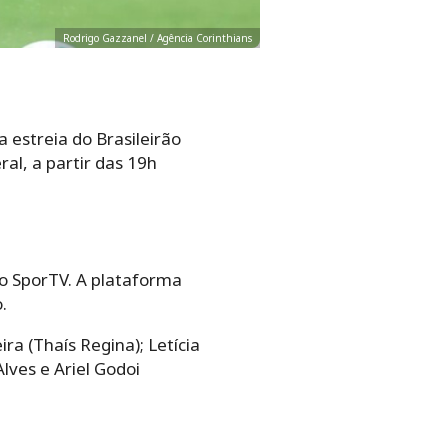
Rodrigo Gazzanel / Agência Corinthians
 estreia do Brasileirão
al, a partir das 19h
 no SporTV. A plataforma
.
ra (Thaís Regina); Letícia
lves e Ariel Godoi