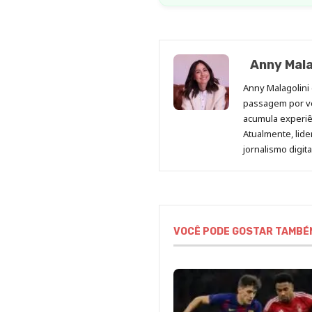
Anny Mala
Anny Malagolini 
passagem por v
acumula experiên
Atualmente, lid
jornalismo digit
VOCÊ PODE GOSTAR TAMBÉ