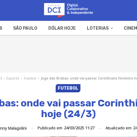
S
SÃO PAULO
DÓLAR HOJE
LOTERIAS
CINEM
A FAZENDA
WEB STORIES
CI
›
Esporte
›
Futebol
›
Jogo das Brabas: onde vai passar Corinthians feminino ho
FUTEBOL
bas: onde vai passar Corinth
hoje (24/3)
Publicado em
24/03/2025 11:27
Atualizado em
24
nny Malagolini