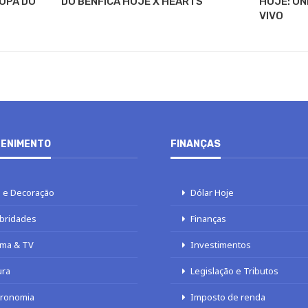
OPA DO
DO BENFICA HOJE X HEARTS
HOJE: ON
VIVO
ENIMENTO
FINANÇAS
 e Decoração
Dólar Hoje
bridades
Finanças
ma & TV
Investimentos
ura
Legislação e Tributos
tronomia
Imposto de renda