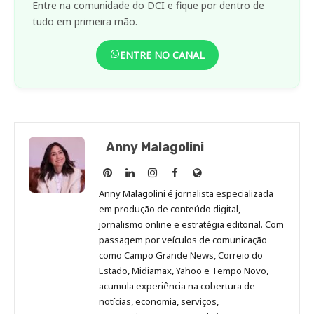
Entre na comunidade do DCI e fique por dentro de
tudo em primeira mão.
ENTRE NO CANAL
Anny Malagolini
Anny
Anny
Anny
Anny
Site
Malagolini
Malagolini
Malagolini
Malagolini
de
Anny Malagolini é jornalista especializada
no
no
no
no
Anny
em produção de conteúdo digital,
Pinterest
LinkedIn
Instagram
Facebook
Malagolini
jornalismo online e estratégia editorial. Com
passagem por veículos de comunicação
como Campo Grande News, Correio do
Estado, Midiamax, Yahoo e Tempo Novo,
acumula experiência na cobertura de
notícias, economia, serviços,