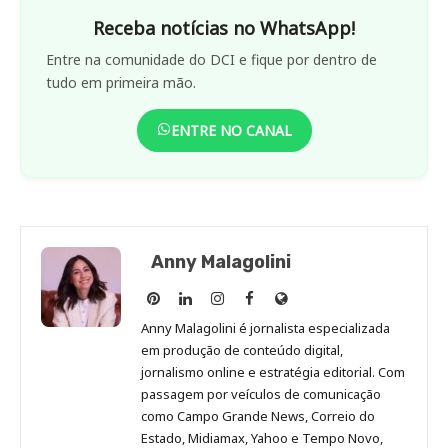
Receba notícias no WhatsApp!
Entre na comunidade do DCI e fique por dentro de
tudo em primeira mão.
ENTRE NO CANAL
Anny Malagolini
Anny
Anny
Anny
Anny
Site
Malagolini
Malagolini
Malagolini
Malagolini
de
Anny Malagolini é jornalista especializada
no
no
no
no
Anny
em produção de conteúdo digital,
Pinterest
LinkedIn
Instagram
Facebook
Malagolini
jornalismo online e estratégia editorial. Com
passagem por veículos de comunicação
como Campo Grande News, Correio do
Estado, Midiamax, Yahoo e Tempo Novo,