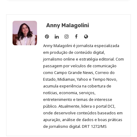
Anny Malagolini
Anny
Anny
Anny
Anny
Site
Malagolini
Malagolini
Malagolini
Malagolini
de
Anny Malagolini é jornalista especializada
no
no
no
no
Anny
em produção de conteúdo digital,
Pinterest
LinkedIn
Instagram
Facebook
Malagolini
jornalismo online e estratégia editorial. Com
passagem por veículos de comunicação
como Campo Grande News, Correio do
Estado, Midiamax, Yahoo e Tempo Novo,
acumula experiência na cobertura de
notícias, economia, serviços,
entretenimento e temas de interesse
público. Atualmente, lidera o portal DCI,
onde desenvolve conteúdos baseados em
apuração, análise de dados e boas práticas
de jornalismo digital. DRT 1272/MS