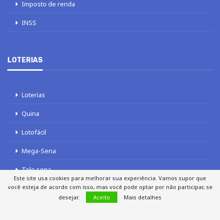
Imposto de renda
INSS
LOTERIAS
Loterias
Quina
Lotofácil
Mega-Sena
Tele sena
Este site usa cookies para melhorar sua experiência. Vamos supor que
você esteja de acordo com isso, mas você pode optar por não participar, se
desejar.
Aceito
Mais detalhes
SOBRE NÓS
AUTORES
FALE COM O JORNAL DCI