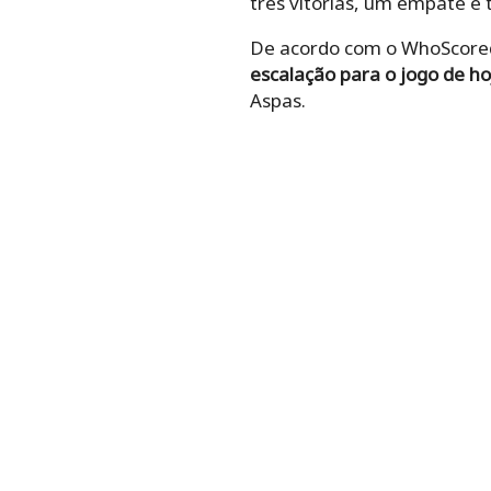
três vitórias, um empate e 
De acordo com o WhoScored,
escalação para o jogo de ho
Aspas.