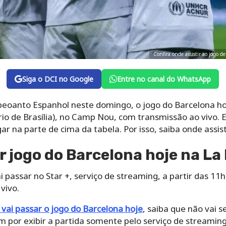
Confira onde assistir ao jogo d
Siga o DCI no Google
Entre no canal do WhatsApp
eoanto Espanhol neste domingo, o jogo do Barcelona hoje
ário de Brasília), no Camp Nou, com transmissão ao vivo.
ar na parte de cima da tabela. Por isso, saiba onde assisti
r jogo do Barcelona hoje na La
 passar no Star +, serviço de streaming, a partir das 11h 
vivo.
vai passar o jogo do Barcelona hoje
, saiba que não vai s
 por exibir a partida somente pelo serviço de streaming,