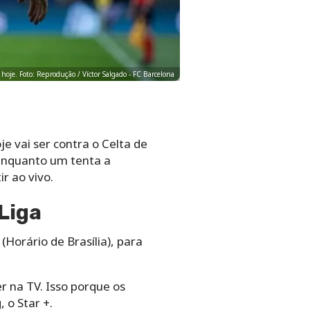
e hoje. Foto: Reprodução / Víctor Salgado - FC Barcelona
 vai ser contra o Celta de
 Enquanto um tenta a
r ao vivo.
 Liga
(Horário de Brasília), para
er na TV. Isso porque os
 o Star +.