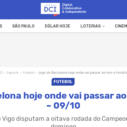
S
SÃO PAULO
DÓLAR HOJE
LOTERIAS
CINEM
A FAZENDA
WEB STORIES
CI
›
Esporte
›
Futebol
›
Jogo do Barcelona hoje onde vai passar ao vivo e horário
FUTEBOL
lona hoje onde vai passar ao 
– 09/10
e Vigo disputam a oitava rodada do Campe
domingo