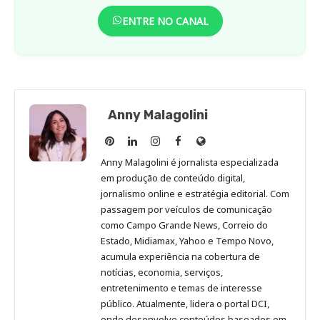
ENTRE NO CANAL
Anny Malagolini
Anny
Anny
Anny
Anny
Site
Malagolini
Malagolini
Malagolini
Malagolini
de
Anny Malagolini é jornalista especializada
no
no
no
no
Anny
em produção de conteúdo digital,
Pinterest
LinkedIn
Instagram
Facebook
Malagolini
jornalismo online e estratégia editorial. Com
passagem por veículos de comunicação
como Campo Grande News, Correio do
Estado, Midiamax, Yahoo e Tempo Novo,
acumula experiência na cobertura de
notícias, economia, serviços,
entretenimento e temas de interesse
público. Atualmente, lidera o portal DCI,
onde desenvolve conteúdos baseados em