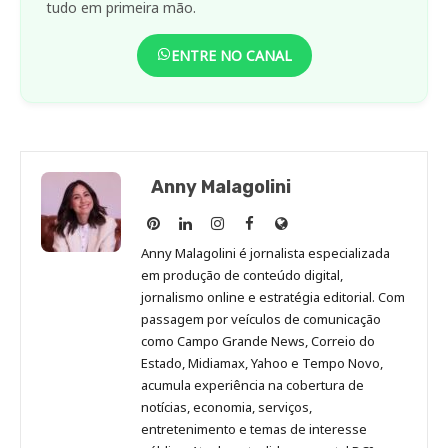
tudo em primeira mão.
ENTRE NO CANAL
Anny Malagolini
Anny
Anny
Anny
Anny
Site
Malagolini
Malagolini
Malagolini
Malagolini
de
Anny Malagolini é jornalista especializada
no
no
no
no
Anny
em produção de conteúdo digital,
Pinterest
LinkedIn
Instagram
Facebook
Malagolini
jornalismo online e estratégia editorial. Com
passagem por veículos de comunicação
como Campo Grande News, Correio do
Estado, Midiamax, Yahoo e Tempo Novo,
acumula experiência na cobertura de
notícias, economia, serviços,
entretenimento e temas de interesse