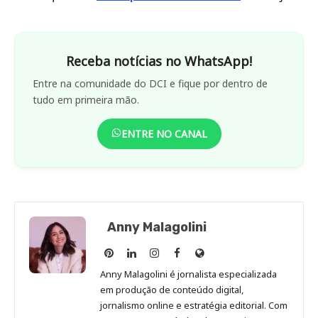
Receba notícias no WhatsApp!
Entre na comunidade do DCI e fique por dentro de
tudo em primeira mão.
ENTRE NO CANAL
Anny Malagolini
Anny
Anny
Anny
Anny
Site
Malagolini
Malagolini
Malagolini
Malagolini
de
Anny Malagolini é jornalista especializada
no
no
no
no
Anny
em produção de conteúdo digital,
Pinterest
LinkedIn
Instagram
Facebook
Malagolini
jornalismo online e estratégia editorial. Com